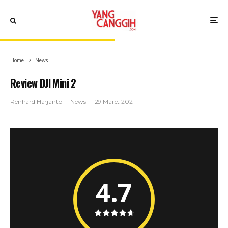
Home
News
Review DJI Mini 2
Renhard Harjanto
·
News
·
29 Maret 2021
4.7