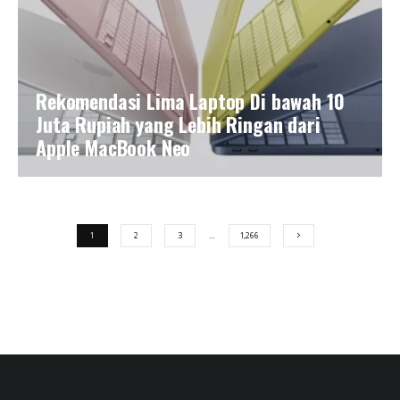
Rekomendasi Lima Laptop Di bawah 10
Juta Rupiah yang Lebih Ringan dari
Apple MacBook Neo
1
2
3
…
1,266