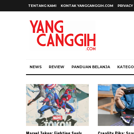
TENTANG KAMI
KONTAK YANGCANGGIH.COM
PRIVACY
NEWS
REVIEW
PANDUAN BELANJA
KATEGOR
Marvel Tokon: Fighting Souls,
Creality Pika: Sc