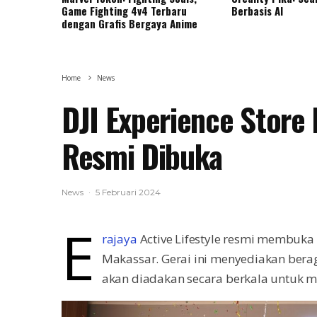
Game Fighting 4v4 Terbaru
Berbasis AI
dengan Grafis Bergaya Anime
Home
News
DJI Experience Store
Resmi Dibuka
News
·
5 Februari 2024
E
rajaya
Active Lifestyle resmi membuka 
Makassar. Gerai ini menyediakan bera
akan diadakan secara berkala untuk me