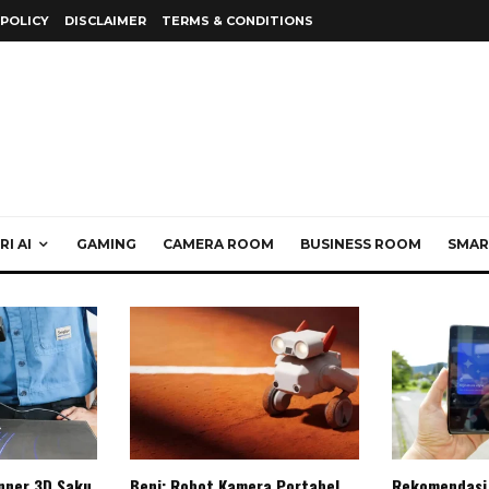
 POLICY
DISCLAIMER
TERMS & CONDITIONS
I AI
GAMING
CAMERA ROOM
BUSINESS ROOM
SMAR
anner 3D Saku
Beni: Robot Kamera Portabel
Rekomendasi