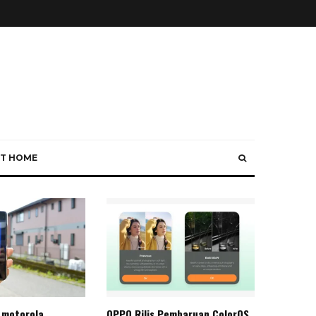
T HOME
 motorola
OPPO Rilis Pembaruan ColorOS