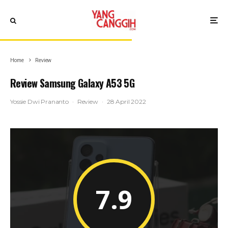
Home
Review
Review Samsung Galaxy A53 5G
Yossie Dwi Prananto
·
Review
·
28 April 2022
7.9