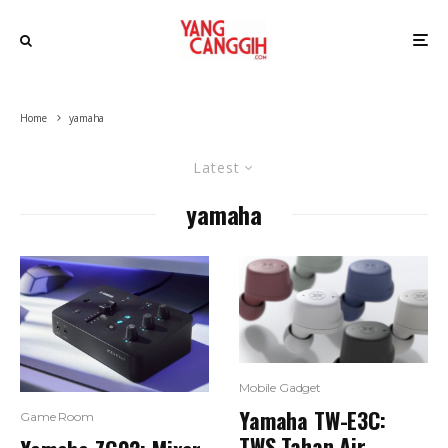
Home
yamaha
Latest
yamaha
Mobile Gadget
Yamaha TW-E3C:
Game Room
TWS Tahan Air