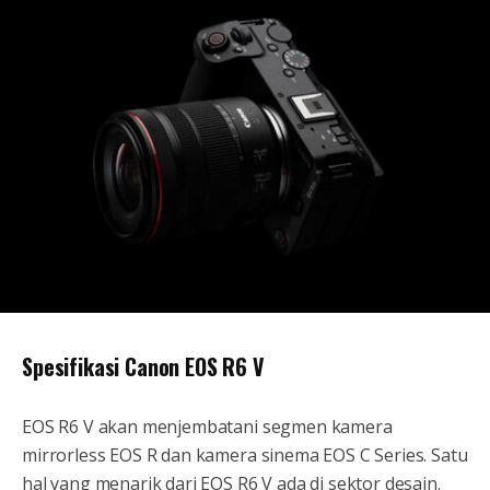
Spesifikasi Canon EOS R6 V
EOS R6 V akan menjembatani segmen kamera
mirrorless EOS R dan kamera sinema EOS C Series. Satu
hal yang menarik dari EOS R6 V ada di sektor desain.