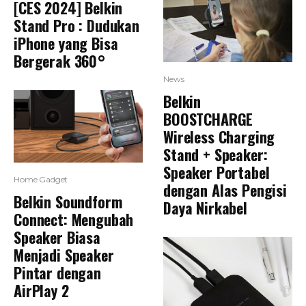
[CES 2024] Belkin
Stand Pro : Dudukan
iPhone yang Bisa
Bergerak 360°
News
Belkin
BOOSTCHARGE
Wireless Charging
Stand + Speaker:
Speaker Portabel
Home Gadget
dengan Alas Pengisi
Belkin Soundform
Daya Nirkabel
Connect: Mengubah
Speaker Biasa
Menjadi Speaker
Pintar dengan
AirPlay 2