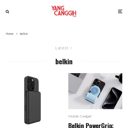
Home
belkin
Latest
belkin
Mobile Gadget
Belkin PowerGrip: