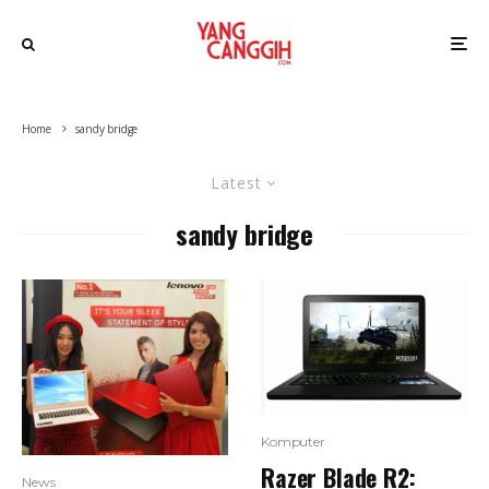
Home
sandy bridge
Latest
sandy bridge
Komputer
Razer Blade R2:
News