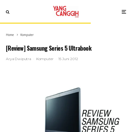
Home
Komputer
[Review] Samsung Series 5 Ultrabook
Arya Dwiputra
·
Komputer
·
15 Juni 2012