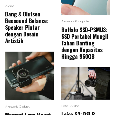
Audio
Bang & Olufsen
Beosound Balance:
Aksesoris Komputer
Speaker Pintar
Buffalo SSD-PSMU3:
dengan Desain
SSD Portabel Mungil
Artistik
Tahan Banting
dengan Kapasitas
Hingga 960GB
Foto & Video
Aksesoris Gadget
Leica S3: DSLR
Moment Lens Mount