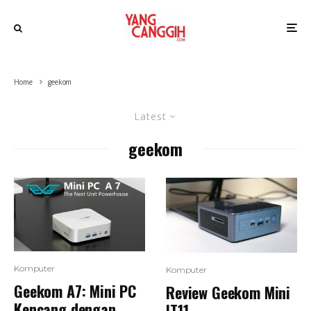
Home
geekom
Latest
geekom
Komputer
Komputer
Geekom A7: Mini PC
Review Geekom Mini
Kencang dengan
IT11