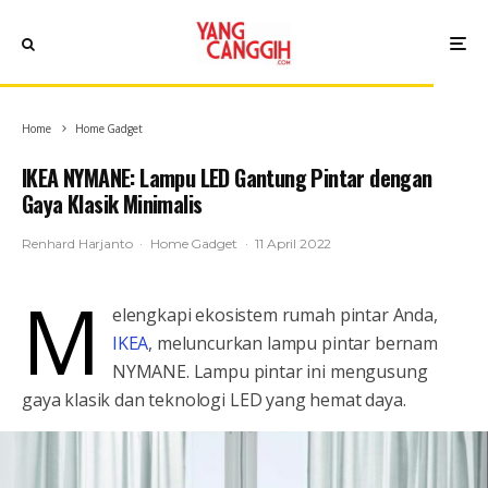
Home
Home Gadget
IKEA NYMANE: Lampu LED Gantung Pintar dengan
Gaya Klasik Minimalis
Renhard Harjanto
·
Home Gadget
·
11 April 2022
M
elengkapi ekosistem rumah pintar Anda,
IKEA
, meluncurkan lampu pintar bernam
NYMANE. Lampu pintar ini mengusung
gaya klasik dan teknologi LED yang hemat daya.