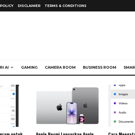
 POLICY
DISCLAIMER
TERMS & CONDITIONS
I AI
GAMING
CAMERA ROOM
BUSINESS ROOM
SMAR
egram untuk
Apple Resmi Luncurkan Apple
Cara Mengat