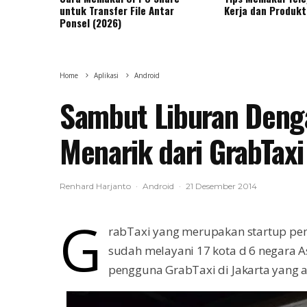
untuk Transfer File Antar
Kerja dan Produkt
Ponsel (2026)
Home
Aplikasi
Android
Sambut Liburan Den
Menarik dari GrabTaxi
Renhard Harjanto
·
Android
·
21 Desember 2014
G
rabTaxi yang merupakan startup pem
sudah melayani 17 kota d 6 negara
pengguna GrabTaxi di Jakarta yang 