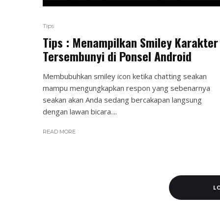
Tips
Tips : Menampilkan Smiley Karakter
Tersembunyi di Ponsel Android
Membubuhkan smiley icon ketika chatting seakan
mampu mengungkapkan respon yang sebenarnya
seakan akan Anda sedang bercakapan langsung
dengan lawan bicara....
READ MORE
L