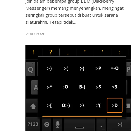
Join dalam beberapa group BBM (Blackberry
Messenger) memang menyenangkan, mengingat
seringkali group tersebut di buat untuk sarana
silaturahmi. Tetapi tidak...
READ MORE