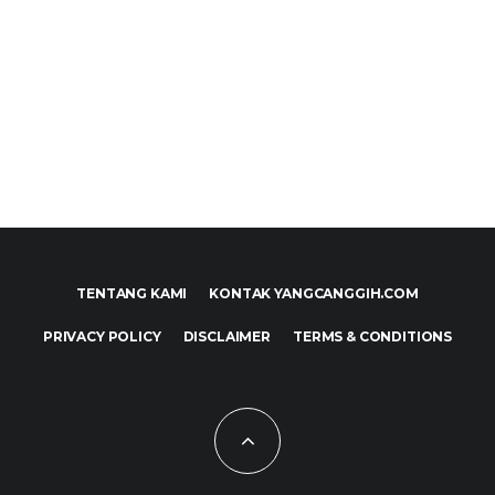
TENTANG KAMI
KONTAK YANGCANGGIH.COM
PRIVACY POLICY
DISCLAIMER
TERMS & CONDITIONS