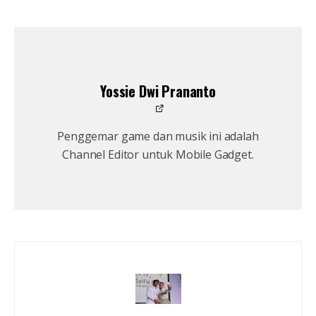
Yossie Dwi Prananto
Penggemar game dan musik ini adalah
Channel Editor untuk Mobile Gadget.