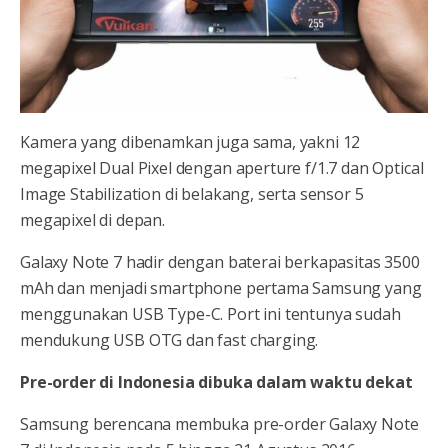
Kamera yang dibenamkan juga sama, yakni 12
megapixel Dual Pixel dengan aperture f/1.7 dan Optical
Image Stabilization di belakang, serta sensor 5
megapixel di depan.
Galaxy Note 7 hadir dengan baterai berkapasitas 3500
mAh dan menjadi smartphone pertama Samsung yang
menggunakan USB Type-C. Port ini tentunya sudah
mendukung USB OTG dan fast charging.
Pre-order di Indonesia dibuka dalam waktu dekat
Samsung berencana membuka pre-order Galaxy Note