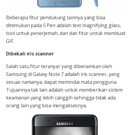
Beberapa fitur pendukung lainnya yang bisa
ditemukan pada S Pen adalah text magnifying glass,
tool untuk penerjemah, dan dan fitur untuk membuat
GIF.
Dibekali iris scanner
Salah satu fitur teranyar yang dibenamkan oleh
Samsung di Galaxy Note 7 adalah iris scanner, yang
sesuai namanya, dapat memindai mata pengguna.
Tujuannya tak lain adalah untuk memberikan sistem
keamanan yang lebih canggih sehingga tidak ada
orang lain yang bisa mengaksesnya.