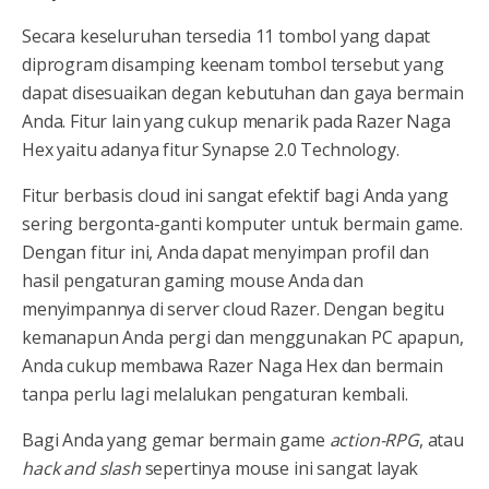
Secara keseluruhan tersedia 11 tombol yang dapat
diprogram disamping keenam tombol tersebut yang
dapat disesuaikan degan kebutuhan dan gaya bermain
Anda. Fitur lain yang cukup menarik pada Razer Naga
Hex yaitu adanya fitur Synapse 2.0 Technology.
Fitur berbasis cloud ini sangat efektif bagi Anda yang
sering bergonta-ganti komputer untuk bermain game.
Dengan fitur ini, Anda dapat menyimpan profil dan
hasil pengaturan gaming mouse Anda dan
menyimpannya di server cloud Razer. Dengan begitu
kemanapun Anda pergi dan menggunakan PC apapun,
Anda cukup membawa Razer Naga Hex dan bermain
tanpa perlu lagi melalukan pengaturan kembali.
Bagi Anda yang gemar bermain game
action-RPG
, atau
hack and slash
sepertinya mouse ini sangat layak