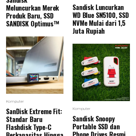
Sandisk Luncurkan
Meluncurkan Merek
WD Blue SN5100, SSD
Produk Baru, SSD
NVMe Mulai dari 1,5
SANDISK Optimus™
Juta Rupiah
Komputer
SanDisk Extreme Fit:
Komputer
Sandisk Snoopy
Standar Baru
Portable SSD dan
Flashdisk Type-C
Phone Drives Resmi
Berkapasitas Hingga