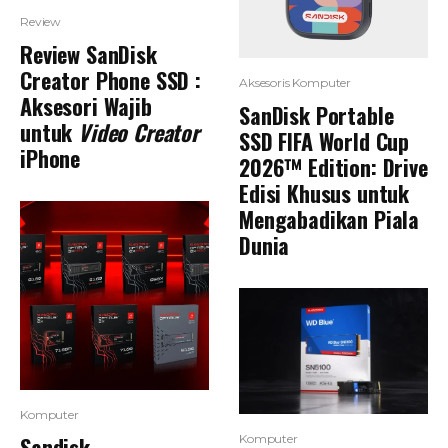
Review
Review SanDisk
Creator Phone SSD :
Aksesoris Komputer
Aksesori Wajib
SanDisk Portable
untuk
Video Creator
SSD FIFA World Cup
iPhone
2026™ Edition: Drive
Edisi Khusus untuk
Mengabadikan Piala
Dunia
Komputer
Sandisk
Komputer