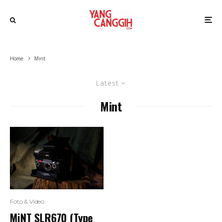
Home
Mint
Latest
Mint
Foto & Video
MiNT SLR670 (Type