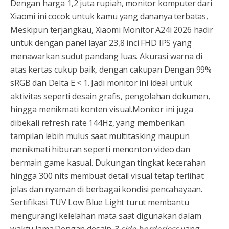
Dengan harga 1,2 juta rupiah, monitor komputer dari
Xiaomi ini cocok untuk kamu yang dananya terbatas,
Meskipun terjangkau, Xiaomi Monitor A24i 2026 hadir
untuk dengan panel layar 23,8 inci FHD IPS yang
menawarkan sudut pandang luas. Akurasi warna di
atas kertas cukup baik, dengan cakupan Dengan 99%
sRGB dan Delta E < 1. Jadi monitor ini ideal untuk
aktivitas seperti desain grafis, pengolahan dokumen,
hingga menikmati konten visual.Monitor ini juga
dibekali refresh rate 144Hz, yang memberikan
tampilan lebih mulus saat multitasking maupun
menikmati hiburan seperti menonton video dan
bermain game kasual. Dukungan tingkat kecerahan
hingga 300 nits membuat detail visual tetap terlihat
jelas dan nyaman di berbagai kondisi pencahayaan.
Sertifikasi TÜV Low Blue Light turut membantu
mengurangi kelelahan mata saat digunakan dalam
waktu lama.Dengan desain
3-side borderless
yang