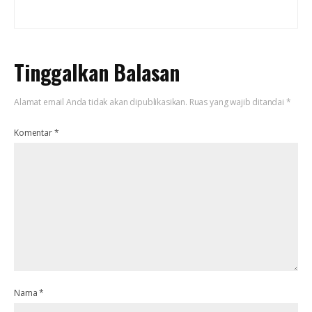
Tinggalkan Balasan
Alamat email Anda tidak akan dipublikasikan.
Ruas yang wajib ditandai
*
Komentar
*
Nama
*