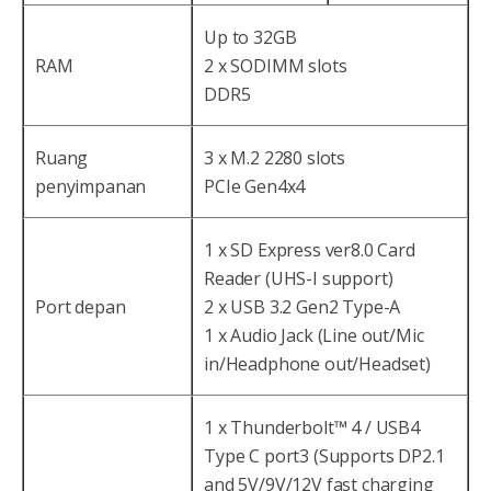
Up to 32GB
RAM
2 x SODIMM slots
DDR5
Ruang
3 x M.2 2280 slots
penyimpanan
PCIe Gen4x4
1 x SD Express ver8.0 Card
Reader (UHS-I support)
Port depan
2 x USB 3.2 Gen2 Type-A
1 x Audio Jack (Line out/Mic
in/Headphone out/Headset)
1 x Thunderbolt™ 4 / USB4
Type C port3 (Supports DP2.1
and 5V/9V/12V fast charging