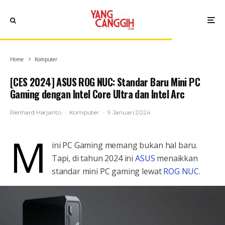
Home
Komputer
[CES 2024] ASUS ROG NUC: Standar Baru Mini PC
Gaming dengan Intel Core Ultra dan Intel Arc
Renhard Harjanto
·
Komputer
·
9 Januari 2024
M
ini PC Gaming memang bukan hal baru.
Tapi, di tahun 2024 ini
ASUS
menaikkan
standar mini PC gaming lewat
ROG NUC
.