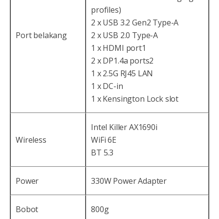
profiles)
2 x USB 3.2 Gen2 Type-A
Port belakang
2 x USB 2.0 Type-A
1 x HDMI port1
2 x DP1.4a ports2
1 x 2.5G RJ45 LAN
1 x DC-in
1 x Kensington Lock slot
Intel Killer AX1690i
Wireless
WiFi 6E
BT 5.3
Power
330W Power Adapter
Bobot
800g