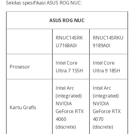
Sekilas spesifikasi ASUS ROG NUC:
ASUS ROG NUC
RNUC14SRK
RNUC14SRKU
U7168A0I
9189A0I
Intel Core
Intel Core
Prosesor
Ultra 7 155H
Ultra 9 185H
Intel Arc
Intel Arc
(integrated)
(integrated)
NVIDIA
NVIDIA
Kartu Grafis
GeForce RTX
GeForce RTX
4060
4070
(discrete)
(discrete)