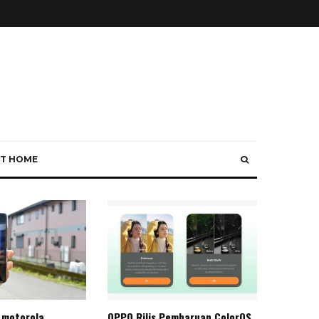
T HOME
 motorola
OPPO Rilis Pembaruan ColorOS