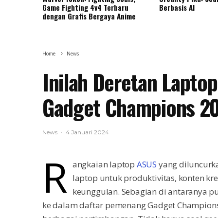
Game Fighting 4v4 Terbaru
Berbasis AI
dengan Grafis Bergaya Anime
Home
News
Inilah Deretan Laptop
Gadget Champions 2
News
·
4 Januari 2024
R
angkaian laptop
ASUS
yang diluncurka
laptop untuk produktivitas, konten kr
keunggulan. Sebagian di antaranya p
ke dalam daftar pemenang Gadget Champions 2