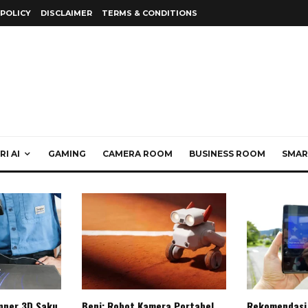
 POLICY
DISCLAIMER
TERMS & CONDITIONS
I AI
GAMING
CAMERA ROOM
BUSINESS ROOM
SMAR
anner 3D Saku
Beni: Robot Kamera Portabel
Rekomendasi