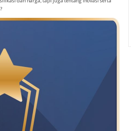
fikasi dan harga, tapi juga tentang inovasi serta
?