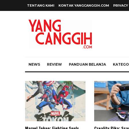
TENTANG KAMI
KONTAK YANGCANGGIH.COM
PRIVACY
NEWS
REVIEW
PANDUAN BELANJA
KATEGOR
Marvel Tokon: Fighting Souls,
Creality Pika: Sc