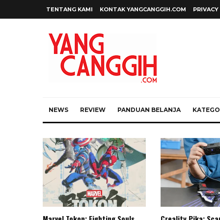
TENTANG KAMI
KONTAK YANGCANGGIH.COM
PRIVACY
NEWS
REVIEW
PANDUAN BELANJA
KATEGOR
Marvel Tokon: Fighting Souls,
Creality Pika: Sc