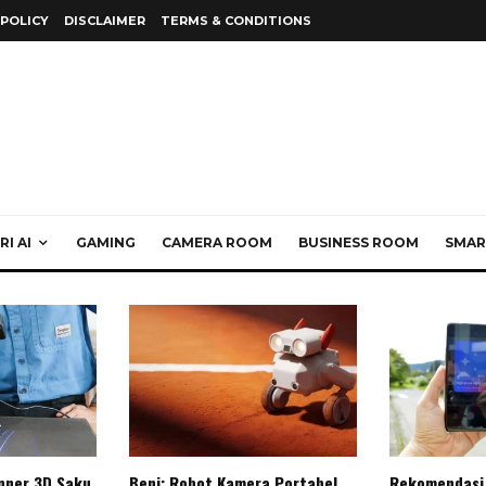
 POLICY
DISCLAIMER
TERMS & CONDITIONS
I AI
GAMING
CAMERA ROOM
BUSINESS ROOM
SMAR
anner 3D Saku
Beni: Robot Kamera Portabel
Rekomendasi