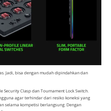
kas. Jadi, bisa dengan mudah dipindahkan dan
ble Security Clasp dan Tournament Lock Switch.
gguna agar terhindar dari resiko koneksi yang
nkan selama kompetisi berlangsung. Dengan