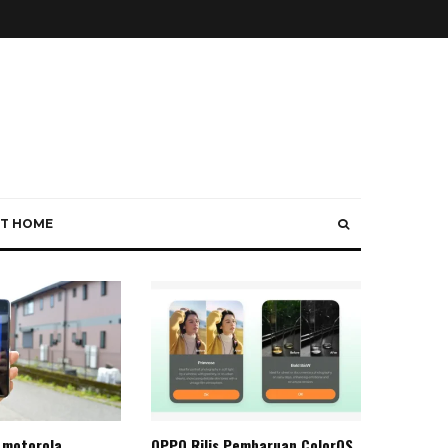
T HOME
 motorola
OPPO Rilis Pembaruan ColorOS