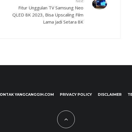
Next
Fitur Unggulan TV Samsung Neo
QLED 8K 2023, Bisa Upscaling Film
Lama Jadi Setara 8K
ONTAK YANGCANGGIH.COM
PRIVACY POLICY
DISCLAIMER
T