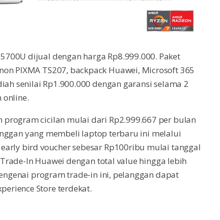
5700U dijual dengan harga Rp8.999.000. Paket
anon PIXMA TS207, backpack Huawei, Microsoft 365
diah senilai Rp1.900.000 dengan garansi selama 2
 online.
program cicilan mulai dari Rp2.999.667 per bulan
elanggan yang membeli laptop terbaru ini melalui
early bird voucher sebesar Rp100ribu mulai tanggal
m Trade-In Huawei dengan total value hingga lebih
mengenai program trade-in ini, pelanggan dapat
erience Store terdekat.