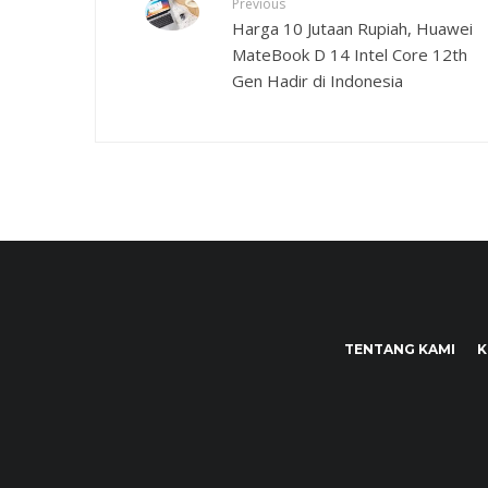
Previous
Harga 10 Jutaan Rupiah, Huawei
MateBook D 14 Intel Core 12th
Gen Hadir di Indonesia
TENTANG KAMI
K