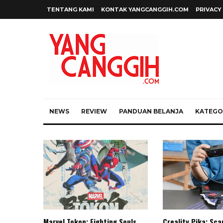
TENTANG KAMI
KONTAK YANGCANGGIH.COM
PRIVACY
NEWS
REVIEW
PANDUAN BELANJA
KATEGOR
Marvel Tokon: Fighting Souls,
Creality Pika: Sc