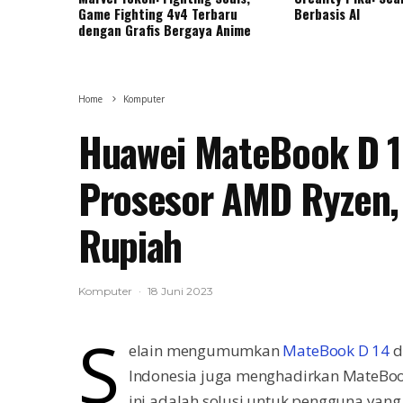
Game Fighting 4v4 Terbaru
Berbasis AI
dengan Grafis Bergaya Anime
Home
Komputer
Huawei MateBook D 15
Prosesor AMD Ryzen, 
Rupiah
Komputer
·
18 Juni 2023
S
elain mengumumkan
MateBook D 14
d
Indonesia juga menghadirkan MateBook
ini adalah solusi untuk pengguna yan