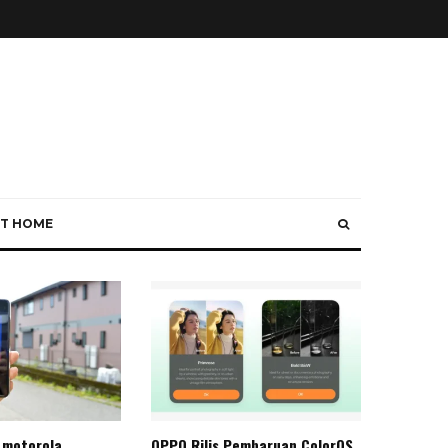
T HOME
 motorola
OPPO Rilis Pembaruan ColorOS