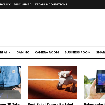
 POLICY
DISCLAIMER
TERMS & CONDITIONS
I AI
GAMING
CAMERA ROOM
BUSINESS ROOM
SMAR
anner 3D Saku
Beni: Robot Kamera Portabel
Rekomendasi