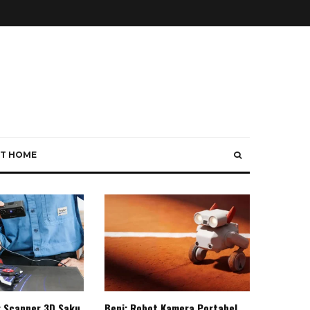
T HOME
: Scanner 3D Saku
Beni: Robot Kamera Portabel