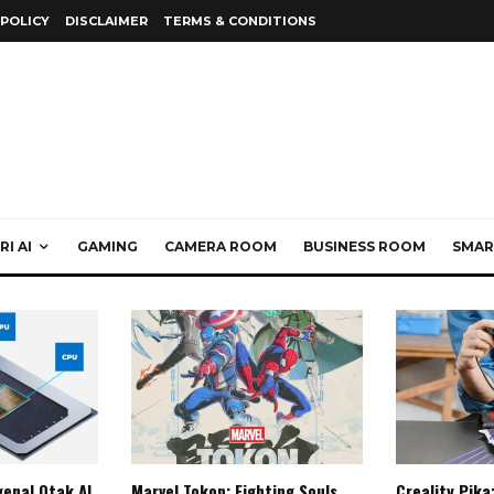
 POLICY
DISCLAIMER
TERMS & CONDITIONS
I AI
GAMING
CAMERA ROOM
BUSINESS ROOM
SMAR
enal Otak AI
Marvel Tokon: Fighting Souls,
Creality Pika