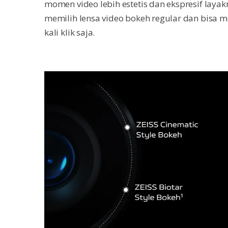
momen video lebih estetis dan ekspresif laya
memilih lensa video bokeh regular dan bisa 
kali klik saja.