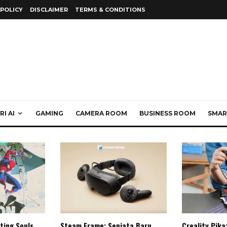
 POLICY
DISCLAIMER
TERMS & CONDITIONS
I AI
GAMING
CAMERA ROOM
BUSINESS ROOM
SMAR
ting Souls,
Steam Frame: Senjata Baru
Creality Pika