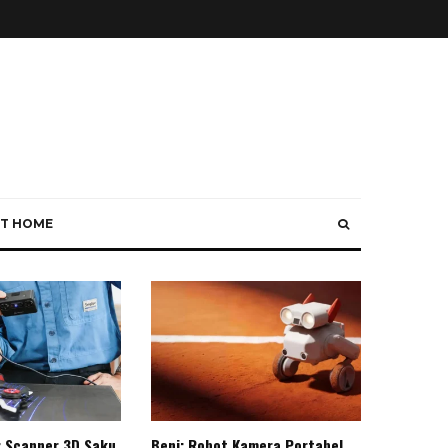
T HOME
: Scanner 3D Saku
Beni: Robot Kamera Portabel