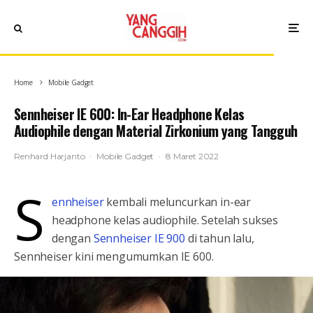
Home
Mobile Gadget
Sennheiser IE 600: In-Ear Headphone Kelas
Audiophile dengan Material Zirkonium yang Tangguh
Renhard Harjanto
·
Mobile Gadget
·
8 Maret 2022
S
ennheiser
kembali meluncurkan in-ear
headphone kelas audiophile. Setelah sukses
dengan
Sennheiser IE 900
di tahun lalu,
Sennheiser kini mengumumkan IE 600.