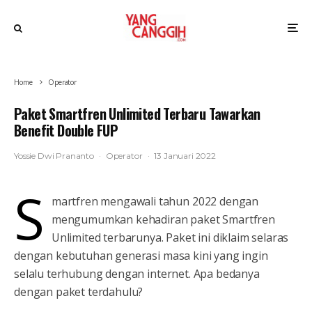
Home
Operator
Paket Smartfren Unlimited Terbaru Tawarkan
Benefit Double FUP
Yossie Dwi Prananto
·
Operator
·
13 Januari 2022
S
martfren mengawali tahun 2022 dengan
mengumumkan kehadiran paket Smartfren
Unlimited terbarunya. Paket ini diklaim selaras
dengan kebutuhan generasi masa kini yang ingin
selalu terhubung dengan internet. Apa bedanya
dengan paket terdahulu?