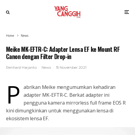
Home
News
Meike MK-EFTR-C: Adapter Lensa EF ke Mount RF
Canon dengan Filter Drop-in
Renhard Harjanto
·
News
·
15 November 2021
P
abrikan Meike mengumumkan kehadiran
adapter MK-EFTR-C. Berkat adapter ini
pengguna kamera mirrorless full frame EOS R
kini dimungkinkan untuk menggunakan lensa di
ekosistem lensa EF.