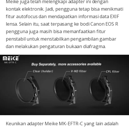
Meike juga telah melengkapi adapter ini dengan
kontak elektronik. Jadi, pengguna tetap bisa menikmati
fitur autofocus dan mendapatkan informasi data EXIF
lensa. Selain itu, saat terpasang ke bodi Canon EOS R
pengguna juga masih bisa memanfaatkan fitur
penstabil untuk menstabilkan pengambilan gambar
dan melakukan pengaturan bukaan diafragma.
Keunikan adapter Meike MK-EFTR-C yang lain adalah