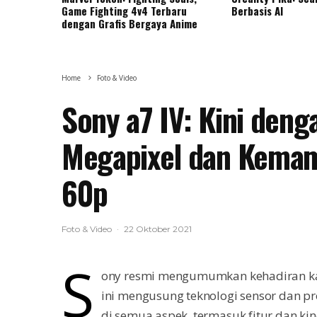
Game Fighting 4v4 Terbaru
Berbasis AI
dengan Grafis Bergaya Anime
Home
Foto & Video
Sony a7 IV: Kini deng
Megapixel dan Kema
60p
Foto & Video
·
22 Oktober 2021
S
ony resmi mengumumkan kehadiran kam
ini mengusung teknologi sensor dan p
di semua aspek, termasuk fitur dan kin