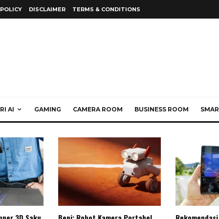
 POLICY
DISCLAIMER
TERMS & CONDITIONS
I AI
GAMING
CAMERA ROOM
BUSINESS ROOM
SMAR
anner 3D Saku
Beni: Robot Kamera Portabel
Rekomendasi