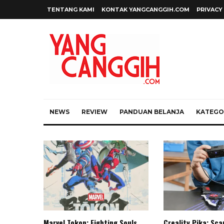
TENTANG KAMI
KONTAK YANGCANGGIH.COM
PRIVACY
NEWS
REVIEW
PANDUAN BELANJA
KATEGOR
Marvel Tokon: Fighting Souls,
Creality Pika: Sc