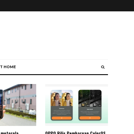
T HOME
 motorola
OPPO Rilis Pembaruan ColorOS