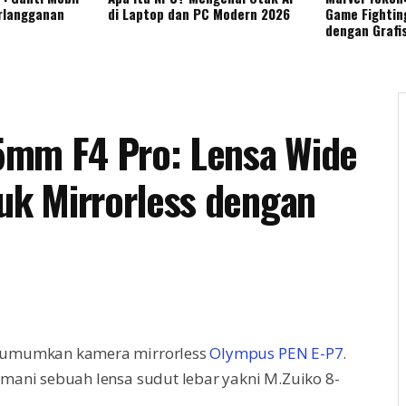
rlangganan
di Laptop dan PC Modern 2026
Game Fightin
dengan Grafi
5mm F4 Pro: Lensa Wide
tuk Mirrorless dengan
ngumumkan kamera mirrorless
Olympus PEN E-P7
.
emani sebuah lensa sudut lebar yakni M.Zuiko 8-