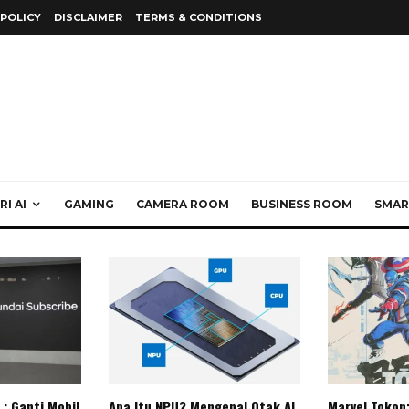
 POLICY
DISCLAIMER
TERMS & CONDITIONS
I AI
GAMING
CAMERA ROOM
BUSINESS ROOM
SMAR
: Ganti Mobil
Apa Itu NPU? Mengenal Otak AI
Marvel Tokon: