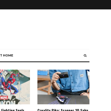
T HOME
 Fighting Souls,
Creality Pika: Scanner 3D Saku