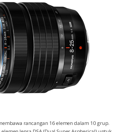
 membawa rancangan 16 elemen dalam 10 grup.
u elemen lensa DSA (Dual Super Aspherical) untuk