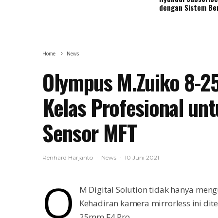
dengan Sistem Be
Home
News
Olympus M.Zuiko 8-2
Kelas Profesional un
Sensor MFT
Renhard Harjanto
·
News
·
10 Juni 2021
O
M Digital Solution tidak hanya me
Kehadiran kamera mirrorless ini dit
25mm F4 Pro.