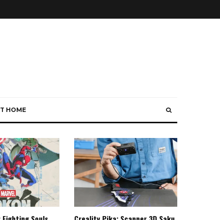
T HOME
 Fighting Souls,
Creality Pika: Scanner 3D Saku