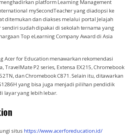
 menghadirkan platform Learning Management
ternational mySecondTeacher yang diadopsi ke
t ditemukan dan diakses melalui portal Jelajah
 sendiri sudah dipakai di sekolah ternama yang
hargaan Top eLearning Company Award di Asia
ng Acer for Education menawarkan rekomendasi
a, TravelMate P2 series, Extensa EX215, Chromebook
2TN, dan Chromebook C871. Selain itu, ditawarkan
S1286H yang bisa juga menjadi pilihan pendidik
 layar yang lebih lebar.
tion
ungi situs
https://www.acerforeducation.id/