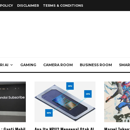
 POLICY
DISCLAIMER
TERMS & CONDITIONS
I AI
GAMING
CAMERA ROOM
BUSINESS ROOM
SMAR
: Ganti Mobil
Apa Itu NPU? Mengenal Otak AI
Marvel Tokon: