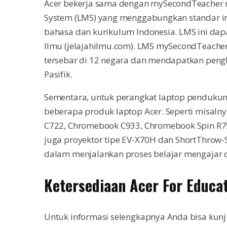
Acer bekerja sama dengan mySecondTeacher
System (LMS) yang menggabungkan standar in
bahasa dan kurikulum Indonesia. LMS ini dapa
Ilmu (jelajahilmu.com). LMS mySecondTeacher
tersebar di 12 negara dan mendapatkan peng
Pasifik.
Sementara, untuk perangkat laptop penduku
beberapa produk laptop Acer. Seperti misalny
C722, Chromebook C933, Chromebook Spin R75
juga proyektor tipe EV-X70H dan ShortThrow-
dalam menjalankan proses belajar mengajar di
Ketersediaan Acer For Educa
Untuk informasi selengkapnya Anda bisa kunj