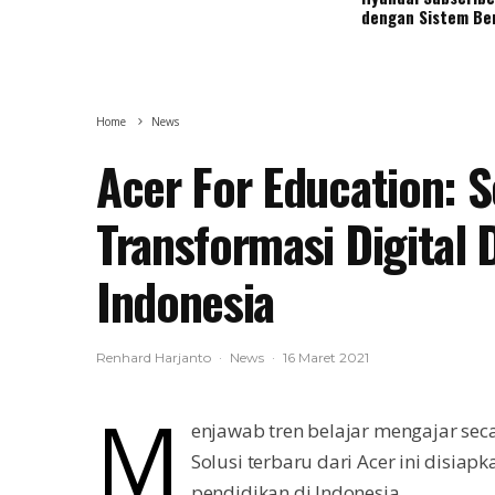
dengan Sistem Be
Home
News
Acer For Education: 
Transformasi Digital 
Indonesia
Renhard Harjanto
·
News
·
16 Maret 2021
M
enjawab tren belajar mengajar sec
Solusi terbaru dari Acer ini disia
pendidikan di Indonesia.