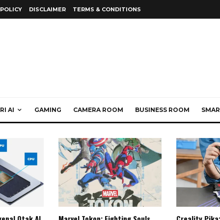
 POLICY
DISCLAIMER
TERMS & CONDITIONS
I AI
GAMING
CAMERA ROOM
BUSINESS ROOM
SMAR
enal Otak AI
Marvel Tokon: Fighting Souls,
Creality Pika