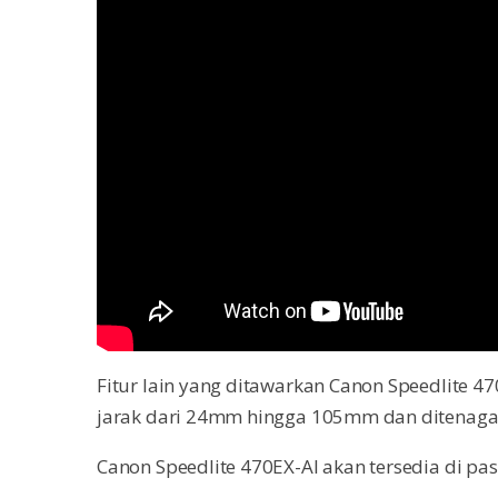
Fitur lain yang ditawarkan Canon Speedlite 4
jarak dari 24mm hingga 105mm dan ditenagai
Canon Speedlite 470EX-AI akan tersedia di pa