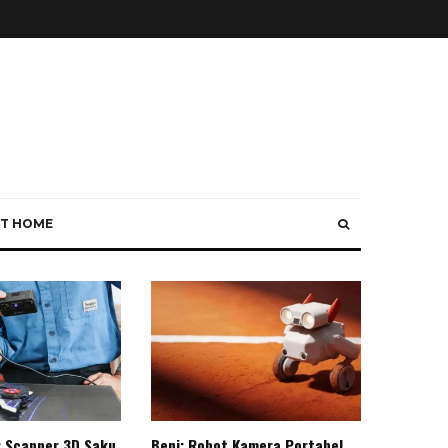
T HOME
: Scanner 3D Saku
Beni: Robot Kamera Portabel