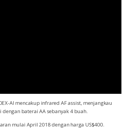
70EX-AI mencakup infrared AF assist, menjangkau
 dengan baterai AA sebanyak 4 buah.
saran mulai April 2018 dengan harga US$400.