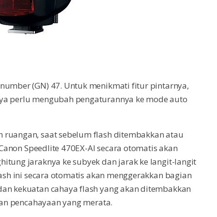
number (GN) 47. Untuk menikmati fitur pintarnya,
nya perlu mengubah pengaturannya ke mode auto
m ruangan, saat sebelum flash ditembakkan atau
i Canon Speedlite 470EX-AI secara otomatis akan
itung jaraknya ke subyek dan jarak ke langit-langit
flash ini secara otomatis akan menggerakkan bagian
dan kekuatan cahaya flash yang akan ditembakkan
ngan pencahayaan yang merata.