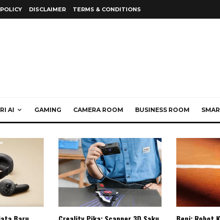
 POLICY
DISCLAIMER
TERMS & CONDITIONS
I AI
GAMING
CAMERA ROOM
BUSINESS ROOM
SMAR
jata Baru
Creality Pika: Scanner 3D Saku
Beni: Robot 