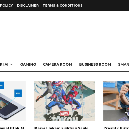
 POLICY
DISCLAIMER
TERMS & CONDITIONS
I AI
GAMING
CAMERA ROOM
BUSINESS ROOM
SMAR
enal Otak AI
Marvel Tokon: Fighting Souls,
Creality Pika