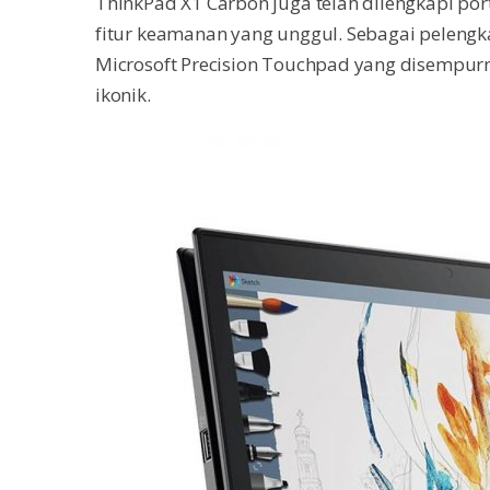
ThinkPad X1 Carbon juga telah dilengkapi por
fitur keamanan yang unggul. Sebagai pelengk
Microsoft Precision Touchpad yang disempurn
ikonik.