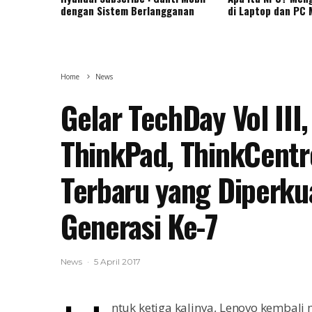
dengan Sistem Berlangganan
di Laptop dan PC
Home
News
Gelar TechDay Vol III,
ThinkPad, ThinkCentr
Terbaru yang Diperku
Generasi Ke-7
News
·
5 April 2017
ntuk ketiga kalinya, Lenovo kembali