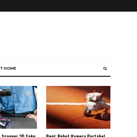
T HOME
: Scanner 3D Saku
Beni: Robot Kamera Portabel