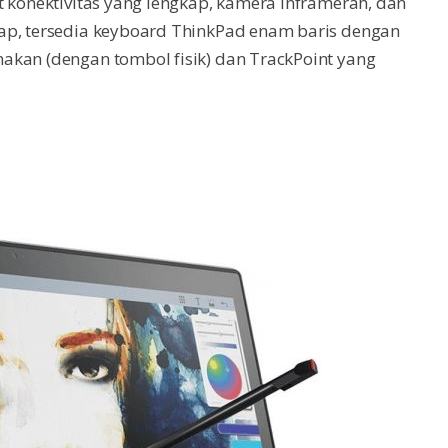
t konektivitas yang lengkap, kamera inframerah, dan
ap, tersedia keyboard ThinkPad enam baris dengan
akan (dengan tombol fisik) dan TrackPoint yang