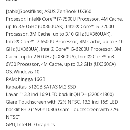
[table]Spesifikasi; ASUS ZenBook UX360
Prosesor; Intel® Core™ i7-7500U Processor, 4M Cache,
up to 3.50 GHz (UX360UAK), Intel® Core™ i5-7200U
Processor, 3M Cache, up to 3.10 GHz (UX360UAK),
Intel® Core™ i7-6500U Processor, 4M Cache, up to 3.10
GHz (UX360UA), Intel® Core™ i5-6200U Processor, 3M
Cache, up to 2.80 GHz (UX360UA), Intel® Core™ m3-
6Y30 Processor, 4M Cache, up to 2.2 GHz (UX360CA)
OS; Windows 10
RAM; hingga 16GB
Kapasitas; 512GB SATA3 M.2 SSD
Layar; “13.3 inci 16:9 LED backlit QHD+ (3200×1800)
Glare Touchscreen with 72% NTSC, 13.3 inci 16:9 LED
backlit FHD (1920×1080) Glare Touchscreen with 72%
NTSC”
GPU; Intel HD Graphics