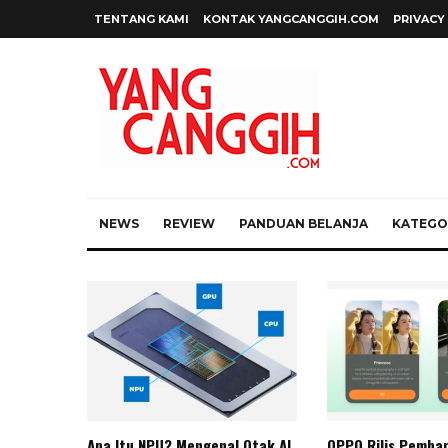
TENTANG KAMI
KONTAK YANGCANGGIH.COM
PRIVACY
NEWS
REVIEW
PANDUAN BELANJA
KATEGOR
Apa Itu NPU? Mengenal Otak AI
OPPO Rilis Pemba