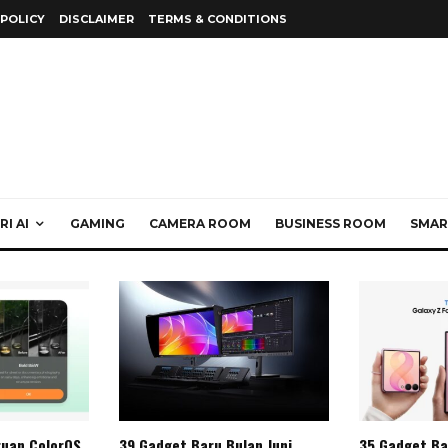
 POLICY
DISCLAIMER
TERMS & CONDITIONS
I AI
GAMING
CAMERA ROOM
BUSINESS ROOM
SMAR
ruan ColorOS
39 Gadget Baru Bulan Juni
35 Gadget Bar