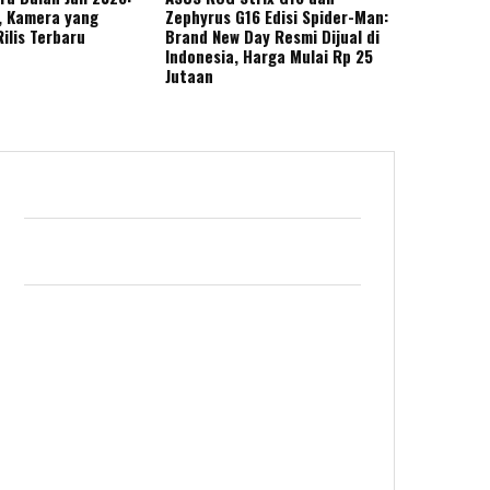
, Kamera yang
Zephyrus G16 Edisi Spider-Man:
Rilis Terbaru
Brand New Day Resmi Dijual di
Indonesia, Harga Mulai Rp 25
Jutaan