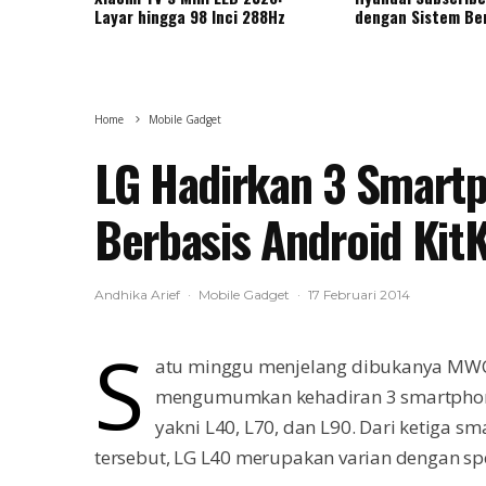
Layar hingga 98 Inci 288Hz
dengan Sistem Be
Home
Mobile Gadget
LG Hadirkan 3 Smartp
Berbasis Android Kit
Andhika Arief
·
Mobile Gadget
·
17 Februari 2014
S
atu minggu menjelang dibukanya MWC
mengumumkan kehadiran 3 smartphone t
yakni L40, L70, dan L90. Dari ketiga s
tersebut, LG L40 merupakan varian dengan spe