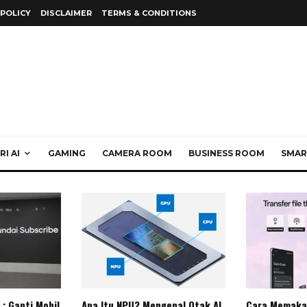
 POLICY
DISCLAIMER
TERMS & CONDITIONS
I AI
GAMING
CAMERA ROOM
BUSINESS ROOM
SMAR
: Ganti Mobil
Apa Itu NPU? Mengenal Otak AI
Cara Memaka