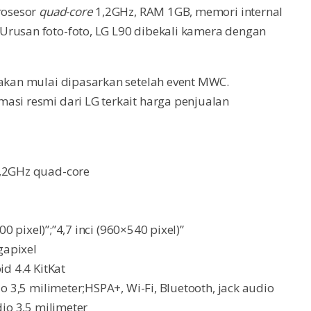
rosesor
quad-core
1,2GHz, RAM 1GB, memori internal
Urusan foto-foto, LG L90 dibekali kamera dengan
 akan mulai dipasarkan setelah event MWC.
asi resmi dari LG terkait harga penjualan
1,2GHz quad-core
00 pixel)”;”4,7 inci (960×540 pixel)”
gapixel
id 4.4 KitKat
io 3,5 milimeter;HSPA+, Wi-Fi, Bluetooth, jack audio
dio 3,5 milimeter