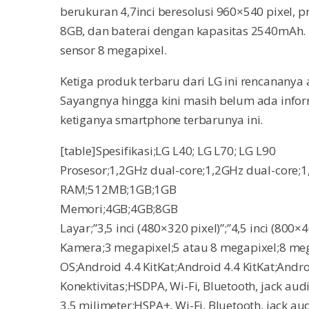
berukuran 4,7inci beresolusi 960×540 pixel, p
8GB, dan baterai dengan kapasitas 2540mAh. 
sensor 8 megapixel.
Ketiga produk terbaru dari LG ini rencananya
Sayangnya hingga kini masih belum ada inform
ketiganya smartphone terbarunya ini.
[table]Spesifikasi;LG L40; LG L70; LG L90
Prosesor;1,2GHz dual-core;1,2GHz dual-core;
RAM;512MB;1GB;1GB
Memori;4GB;4GB;8GB
Layar;”3,5 inci (480×320 pixel)”;”4,5 inci (800×4
Kamera;3 megapixel;5 atau 8 megapixel;8 me
OS;Android 4.4 KitKat;Android 4.4 KitKat;Andro
Konektivitas;HSDPA, Wi-Fi, Bluetooth, jack aud
3,5 milimeter;HSPA+, Wi-Fi, Bluetooth, jack au