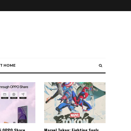
T HOME
i OPPO Share
Marvel Tokon: Fighting Souls,