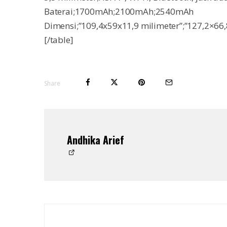
Baterai;1700mAh;2100mAh;2540mAh
Dimensi;”109,4x59x11,9 milimeter”;”127,2×66,
[/table]
Share
Andhika Arief