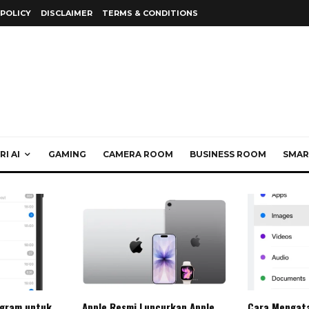
 POLICY
DISCLAIMER
TERMS & CONDITIONS
I AI
GAMING
CAMERA ROOM
BUSINESS ROOM
SMAR
egram untuk
Apple Resmi Luncurkan Apple
Cara Mengat