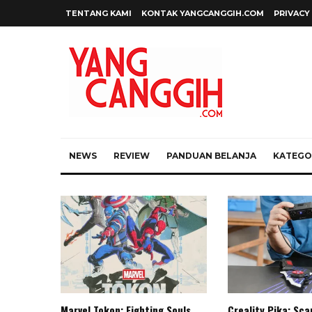
TENTANG KAMI
KONTAK YANGCANGGIH.COM
PRIVACY
NEWS
REVIEW
PANDUAN BELANJA
KATEGOR
Marvel Tokon: Fighting Souls,
Creality Pika: Sc