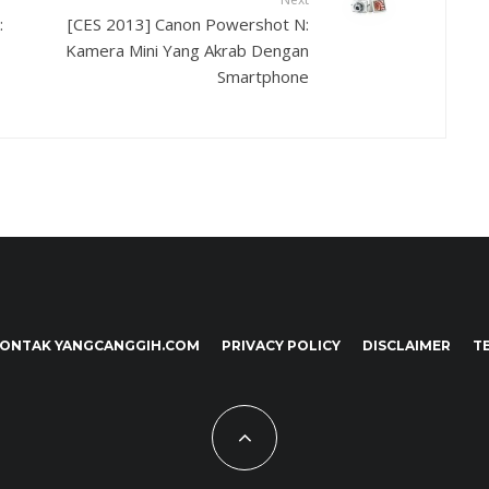
:
[CES 2013] Canon Powershot N:
Kamera Mini Yang Akrab Dengan
Smartphone
ONTAK YANGCANGGIH.COM
PRIVACY POLICY
DISCLAIMER
T