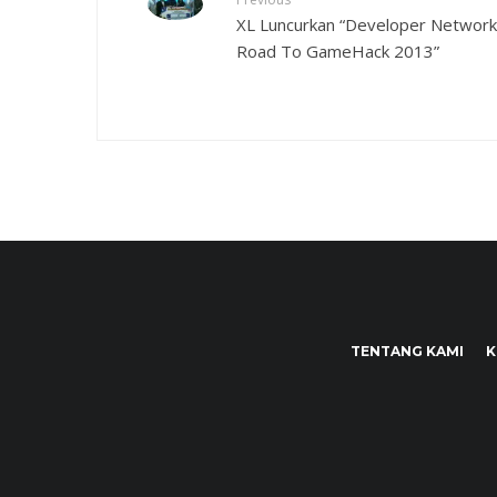
XL Luncurkan “Developer Network
Road To GameHack 2013”
TENTANG KAMI
K