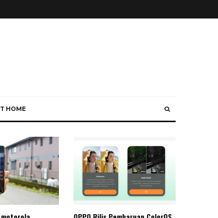
T HOME
 motorola
OPPO Rilis Pembaruan ColorOS