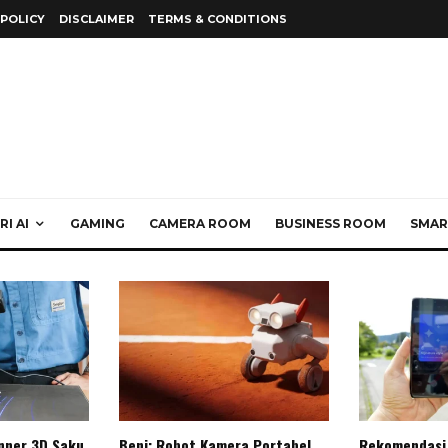
 POLICY
DISCLAIMER
TERMS & CONDITIONS
I AI
GAMING
CAMERA ROOM
BUSINESS ROOM
SMAR
anner 3D Saku
Beni: Robot Kamera Portabel
Rekomendasi