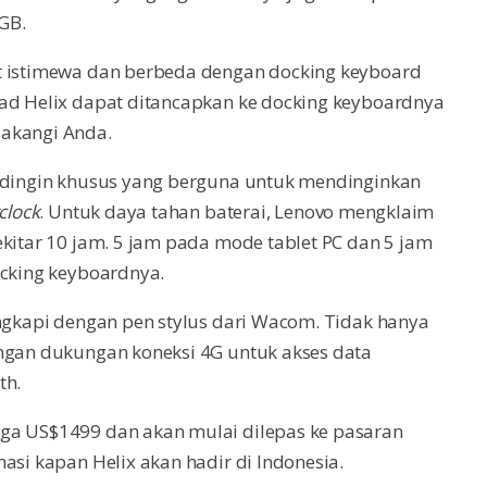
GB.
at istimewa dan berbeda dengan docking keyboard
Pad Helix dapat ditancapkan ke docking keyboardnya
lakangi Anda.
endingin khusus yang berguna untuk mendinginkan
clock
. Untuk daya tahan baterai, Lenovo mengklaim
ekitar 10 jam. 5 jam pada mode tablet PC dan 5 jam
ocking keyboardnya.
engkapi dengan pen stylus dari Wacom. Tidak hanya
engan dukungan koneksi 4G untuk akses data
th.
rga US$1499 dan akan mulai dilepas ke pasaran
asi kapan Helix akan hadir di Indonesia.