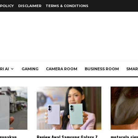
 POLICY
DISCLAIMER
TERMS & CONDITIONS
I AI
GAMING
CAMERA ROOM
BUSINESS ROOM
SMAR
gunakan
Review Awal Samsung Galaxy Z
motorola sig