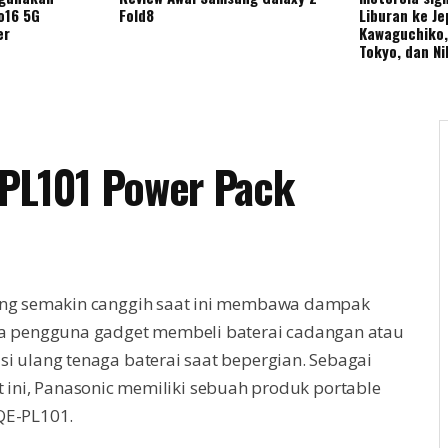
o16 5G
Fold8
Liburan ke J
er
Kawaguchiko, 
Tokyo, dan N
-PL101 Power Pack
yang semakin canggih saat ini membawa dampak
ara pengguna gadget membeli baterai cadangan atau
si ulang tenaga baterai saat bepergian. Sebagai
t ini, Panasonic memiliki sebuah produk portable
QE-PL101.