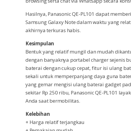
browsing serta chat via Whatsapp secara kons
Hasilnya, Panasonic QE-PL101 dapat member
Samsung Galaxy Note dalam waktu yang relatif
akhirnya terkuras habis.
Kesimpulan
Bentuk yang relatif mungil dan mudah dikan
dengan banyaknya portabel charger sejenis bu
baterai dengan cukup cepat, fitur isi ulang ba
sekali untuk memperpanjang daya guna bate
yang gemar mengisi ulang baterai gadget pada
sekitar Rp 250 ribu, Panasonic QE-PL101 laya
Anda saat bermobilitas.
Kelebihan
+ Harga relatif terjangkau
+ Pemakaian mudah