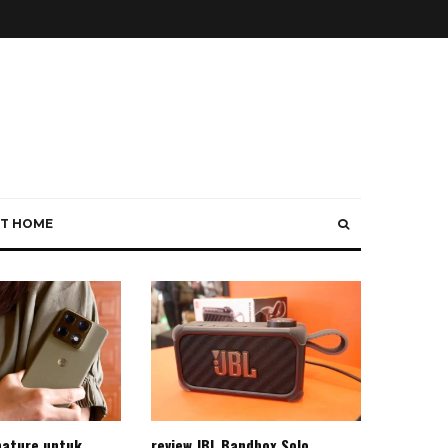
T HOME
nature untuk
review JBL Bandbox Solo