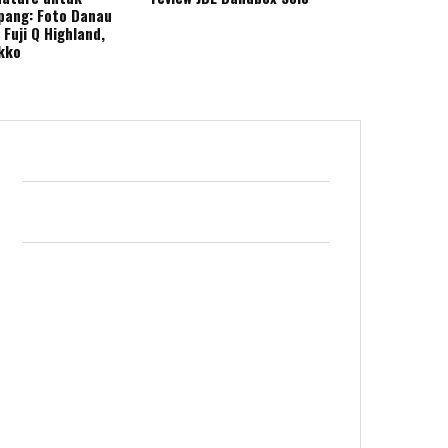
epang: Foto Danau
Fuji Q Highland,
ikko