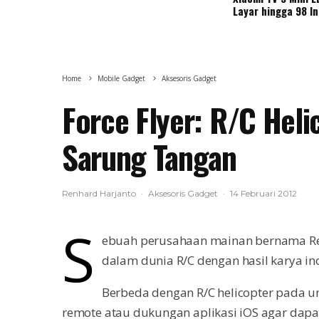
Layar hingga 98 I
Home
Mobile Gadget
Aksesoris Gadget
Force Flyer: R/C Heli
Sarung Tangan
Renhard Harjanto
·
Aksesoris Gadget
·
14 Februari 2012
S
ebuah perusahaan mainan bernama Reg
dalam dunia R/C dengan hasil karya ino
Berbeda dengan R/C helicopter pada u
remote atau dukungan aplikasi iOS agar dap