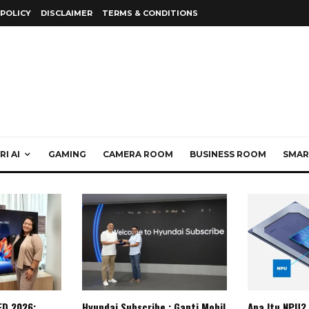
 POLICY
DISCLAIMER
TERMS & CONDITIONS
I AI
GAMING
CAMERA ROOM
BUSINESS ROOM
SMAR
ED 2026:
Hyundai Subscribe : Ganti Mobil
Apa Itu NPU?