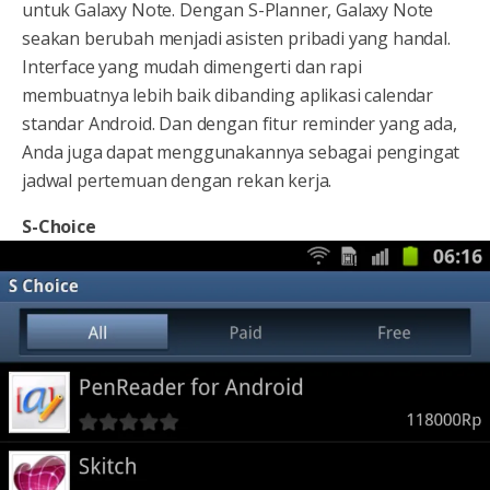
untuk Galaxy Note. Dengan S-Planner, Galaxy Note
seakan berubah menjadi asisten pribadi yang handal.
Interface yang mudah dimengerti dan rapi
membuatnya lebih baik dibanding aplikasi calendar
standar Android. Dan dengan fitur reminder yang ada,
Anda juga dapat menggunakannya sebagai pengingat
jadwal pertemuan dengan rekan kerja.
S-Choice