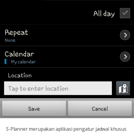
S-Planner merupakan aplikasi pengatur jadwal khusus