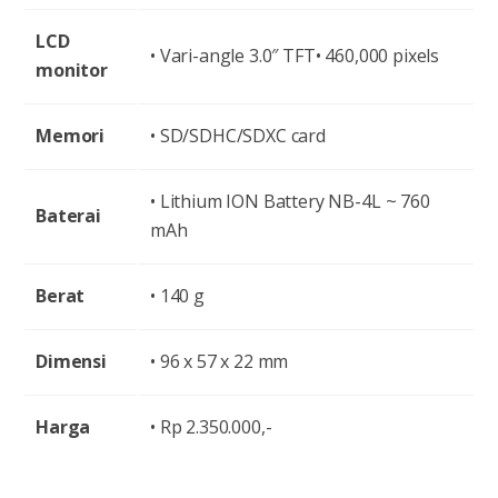
LCD
• Vari-angle 3.0″ TFT• 460,000 pixels
monitor
Memori
• SD/SDHC/SDXC card
• Lithium ION Battery NB-4L ~ 760
Baterai
mAh
Berat
• 140 g
Dimensi
• 96 x 57 x 22 mm
Harga
• Rp 2.350.000,-