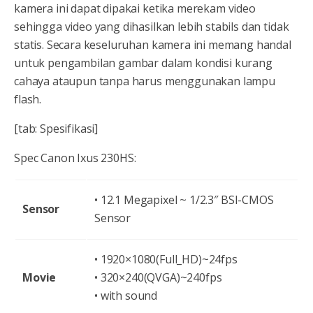
kamera ini dapat dipakai ketika merekam video
sehingga video yang dihasilkan lebih stabils dan tidak
statis. Secara keseluruhan kamera ini memang handal
untuk pengambilan gambar dalam kondisi kurang
cahaya ataupun tanpa harus menggunakan lampu
flash.
[tab: Spesifikasi]
Spec Canon Ixus 230HS:
• 12.1 Megapixel ~ 1/2.3″ BSI-CMOS
Sensor
Sensor
• 1920×1080(Full_HD)~24fps
Movie
• 320×240(QVGA)~240fps
• with sound