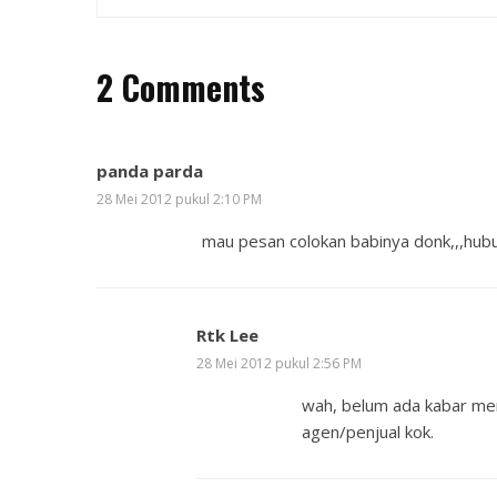
2 Comments
panda parda
28 Mei 2012 pukul 2:10 PM
mau pesan colokan babinya donk,,,hu
Rtk Lee
28 Mei 2012 pukul 2:56 PM
wah, belum ada kabar men
agen/penjual kok.