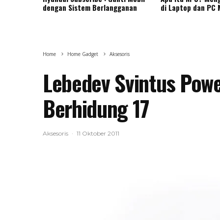
dengan Sistem Berlangganan
di Laptop dan PC
Home
Home Gadget
Aksesoris
Lebedev Svintus Power
Berhidung 17
Aksesoris
·
11 Oktober 2011