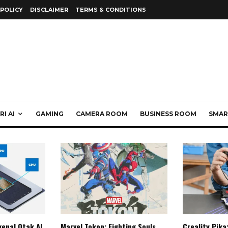
 POLICY
DISCLAIMER
TERMS & CONDITIONS
I AI
GAMING
CAMERA ROOM
BUSINESS ROOM
SMAR
enal Otak AI
Marvel Tokon: Fighting Souls,
Creality Pika