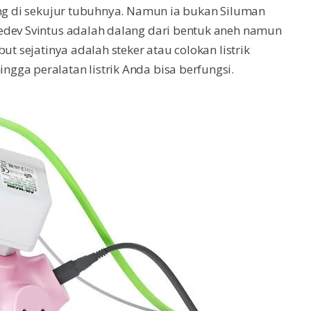
ung di sekujur tubuhnya. Namun ia bukan Siluman
edev Svintus adalah dalang dari bentuk aneh namun
ut sejatinya adalah steker atau colokan listrik
gga peralatan listrik Anda bisa berfungsi.