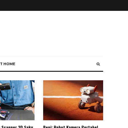
T HOME
: Scanner 3D Saku
Beni: Robot Kamera Portabel