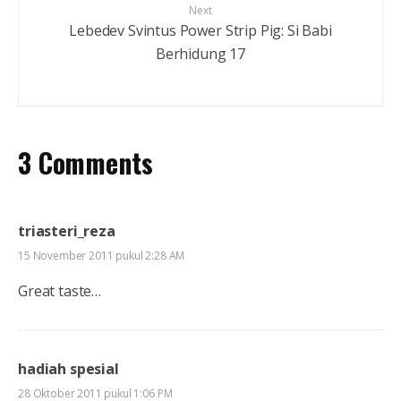
Next
Lebedev Svintus Power Strip Pig: Si Babi
Berhidung 17
3 Comments
triasteri_reza
15 November 2011 pukul 2:28 AM
Great taste…
hadiah spesial
28 Oktober 2011 pukul 1:06 PM