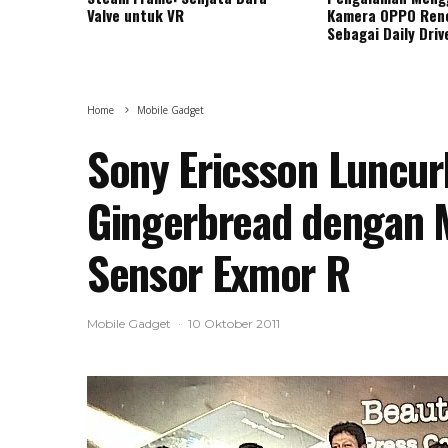
Valve untuk VR
Kamera OPPO Ren
Sebagai Daily Driv
Home
Mobile Gadget
Sony Ericsson Luncur
Gingerbread dengan M
Sensor Exmor R
Mobile Gadget
·
10 Oktober 2011