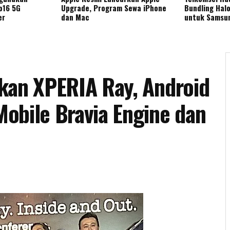
o16 5G
Upgrade, Program Sewa iPhone
Bundling Hal
er
dan Mac
untuk Samsun
kan XPERIA Ray, Android
obile Bravia Engine dan