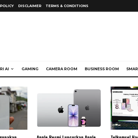
 POLICY
DISCLAIMER
TERMS & CONDITIONS
I AI
GAMING
CAMERA ROOM
BUSINESS ROOM
SMAR
gunakan
Apple Resmi Luncurkan Apple
Telkomsel Ha