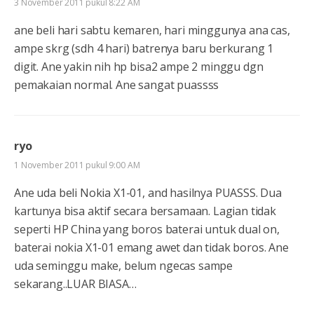
3 November 2011 pukul 8:22 AM
ane beli hari sabtu kemaren, hari minggunya ana cas,
ampe skrg (sdh 4 hari) batrenya baru berkurang 1
digit. Ane yakin nih hp bisa2 ampe 2 minggu dgn
pemakaian normal. Ane sangat puassss
ryo
1 November 2011 pukul 9:00 AM
Ane uda beli Nokia X1-01, and hasilnya PUASSS. Dua
kartunya bisa aktif secara bersamaan. Lagian tidak
seperti HP China yang boros baterai untuk dual on,
baterai nokia X1-01 emang awet dan tidak boros. Ane
uda seminggu make, belum ngecas sampe
sekarang..LUAR BIASA…