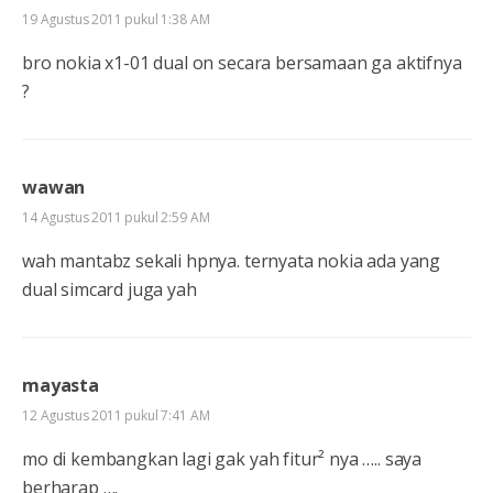
19 Agustus 2011 pukul 1:38 AM
bro nokia x1-01 dual on secara bersamaan ga aktifnya
?
wawan
14 Agustus 2011 pukul 2:59 AM
wah mantabz sekali hpnya. ternyata nokia ada yang
dual simcard juga yah
mayasta
12 Agustus 2011 pukul 7:41 AM
mo di kembangkan lagi gak yah fitur² nya ….. saya
berharap ….