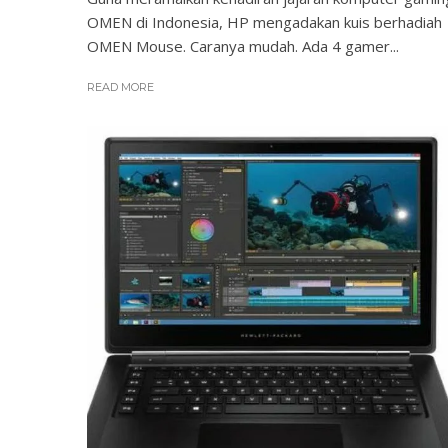
OMEN di Indonesia, HP mengadakan kuis berhadiah
OMEN Mouse. Caranya mudah. Ada 4 gamer...
READ MORE