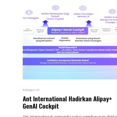
Kategori AI
Ant International Hadirkan Alipay+
GenAI Cockpit
Ant International, penyedia solusi pembayaran digita