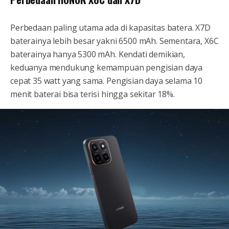
Perbedaan paling utama ada di kapasitas batera. X7D
baterainya lebih besar yakni 6500 mAh. Sementara, X6C
baterainya hanya 5300 mAh. Kendati demikian,
keduanya mendukung kemampuan pengisian daya
cepat 35 watt yang sama. Pengisian daya selama 10
menit baterai bisa terisi hingga sekitar 18%.