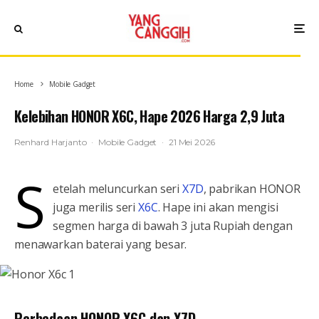
Home
Mobile Gadget
Kelebihan HONOR X6C, Hape 2026 Harga 2,9 Juta
Renhard Harjanto
·
Mobile Gadget
·
21 Mei 2026
S
etelah meluncurkan seri
X7D
, pabrikan HONOR
juga merilis seri
X6C
. Hape ini akan mengisi
segmen harga di bawah 3 juta Rupiah dengan
menawarkan baterai yang besar.
Perbedaan HONOR X6C dan X7D