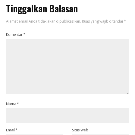
Tinggalkan Balasan
Alamat email Anda tidak akan dipublikasikan.
Ruas yang wajib ditandai
*
Komentar
*
Nama
*
Email
*
Situs Web